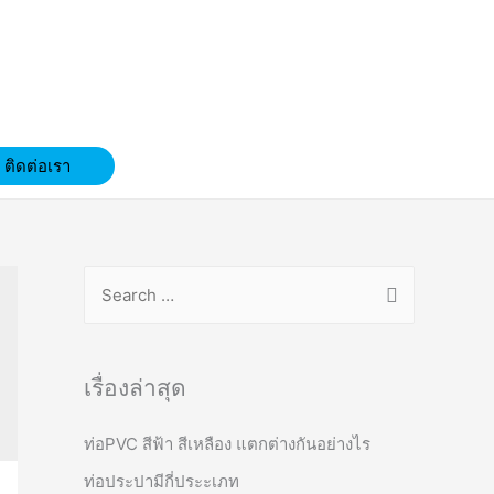
ติดต่อเรา
S
e
a
r
เรื่องล่าสุด
c
ท่อPVC สีฟ้า สีเหลือง แตกต่างกันอย่างไร
h
f
ท่อประปามีกี่ประะเภท