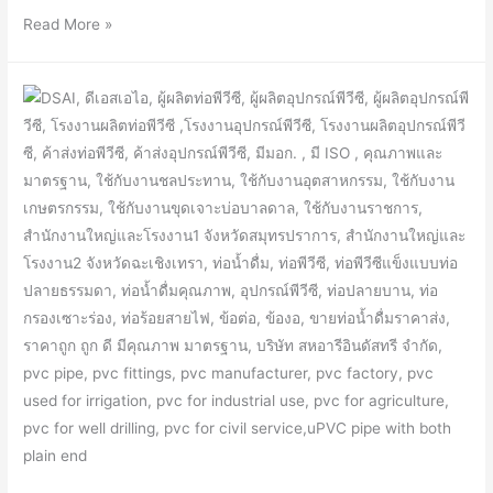
ท่อ
Read More »
พี
วี
ซี
แข็ง
แบบ
ท่อ
ปลาย
บาน
ชนิด
ต่อ
ด้วย
น้ำยา
(บาน
หัว)