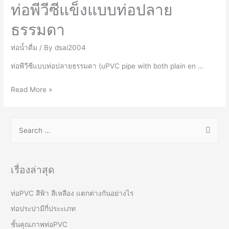
ท่อพีวีซีแข็งแบบท่อปลาย
ธรรมดา
ท่อน้ำดื่ม
/ By
dsai2004
ท่อพีวีซีแบบท่อปลายธรรมดา (uPVC pipe with both plain en …
ท่อ
Read More »
พี
วี
S
ซี
e
แข็ง
a
แบบ
r
ท่อ
เรื่องล่าสุด
ปลาย
c
ธรรมดา
h
ท่อPVC สีฟ้า สีเหลือง แตกต่างกันอย่างไร
f
ท่อประปามีกี่ประะเภท
o
ชั้นคุณภาพท่อPVC