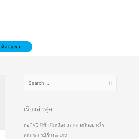
ติดต่อเรา
S
e
a
r
เรื่องล่าสุด
c
ท่อPVC สีฟ้า สีเหลือง แตกต่างกันอย่างไร
h
f
ท่อประปามีกี่ประะเภท