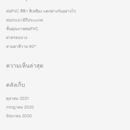
c
h
ท่อPVC สีฟ้า สีเหลือง แตกต่างกันอย่างไร
f
ท่อประปามีกี่ประะเภท
o
ชั้นคุณภาพท่อPVC
r
ฝาครอบบาง
:
สามตาทีวาย 90°
ความเห็นล่าสุด
คลังเก็บ
ตุลาคม 2021
กรกฎาคม 2020
มิถุนายน 2020