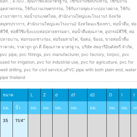
ขนาด
L
Z
d
d1
d2
D
l
t
มม.
นิ้ว
มม.
มม.
มม.
มม.
มม.
มม.
มม.
ม
35
11/4"
39
3
35.0
42.25
41.85
48
18
2
±
± 0.25
± 0.25
± 1
0.80