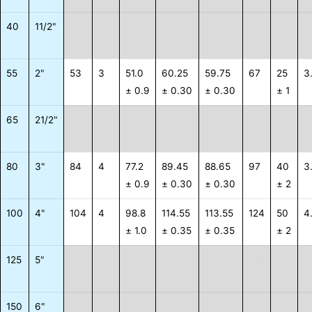
40
11/2"
47
3
40.0
48.30
47.80
54
22
2
± 0.9
± 0.30
± 0.30
± 1
55
2"
53
3
51.0
60.25
59.75
67
25
3
± 0.9
± 0.30
± 0.30
± 1
65
21/2"
73
3
67.0
76.40
75.70
83
35
3
± 0.9
± 0.30
± 0.30
± 1
80
3"
84
4
77.2
89.45
88.65
97
40
3
± 0.9
± 0.30
± 0.30
± 2
100
4"
104
4
98.8
114.55
113.55
124
50
4
± 1.0
± 0.35
± 0.35
± 2
125
5"
134
4
125.0
140.70
139.40
151
65
5
± 1.2
± 0.40
± 0.40
± 2
150
6"
164
4
145.8
165.85
164.25
178
80
6