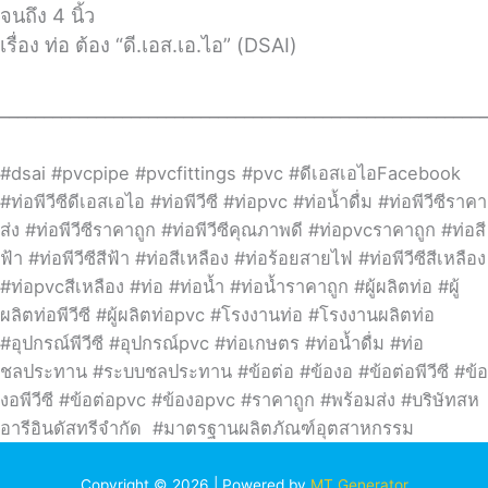
จนถึง 4 นิ้ว
เรื่อง ท่อ ต้อง “ดี.เอส.เอ.ไอ” (DSAI)
________________________________________________________
#dsai #pvcpipe #pvcfittings #pvc #ดีเอสเอไอFacebook
#ท่อพีวีซีดีเอสเอไอ #ท่อพีวีซี #ท่อpvc #ท่อน้ำดื่ม #ท่อพีวีซีราคา
ส่ง #ท่อพีวีซีราคาถูก #ท่อพีวีซีคุณภาพดี #ท่อpvcราคาถูก #ท่อสี
ฟ้า #ท่อพีวีซีสีฟ้า #ท่อสีเหลือง #ท่อร้อยสายไฟ #ท่อพีวีซีสีเหลือง
#ท่อpvcสีเหลือง #ท่อ #ท่อน้ำ #ท่อน้ำราคาถูก #ผู้ผลิตท่อ #ผู้
ผลิตท่อพีวีซี #ผู้ผลิตท่อpvc #โรงงานท่อ #โรงงานผลิตท่อ
#อุปกรณ์พีวีซี #อุปกรณ์pvc #ท่อเกษตร #ท่อน้ำดื่ม #ท่อ
ชลประทาน #ระบบชลประทาน #ข้อต่อ #ข้องอ #ข้อต่อพีวีซี #ข้อ
งอพีวีซี #ข้อต่อpvc #ข้องอpvc #ราคาถูก #พร้อมส่ง #บริษัทสห
อารีอินดัสทรีจำกัด #มาตรฐานผลิตภัณฑ์อุตสาหกรรม
Copyright © 2026 | Powered by
MT Generator